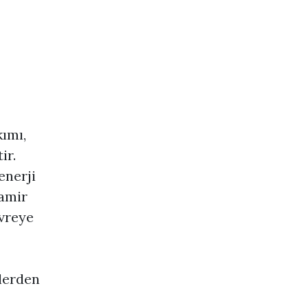
kımı,
ir.
enerji
amir
evreye
nlerden