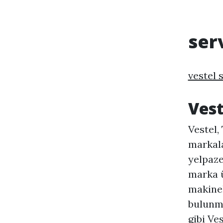
ser
vestel 
Vest
Vestel,
markala
yelpaze
marka ü
makinel
bulunma
gibi Ve