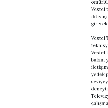
ömürlü 
Vestel 
ihtiyaç
girerek
Vestel 
teknisy
Vestel 
bakım y
iletişi
yedek p
seviyey
deneyim
Televiz
çalışma