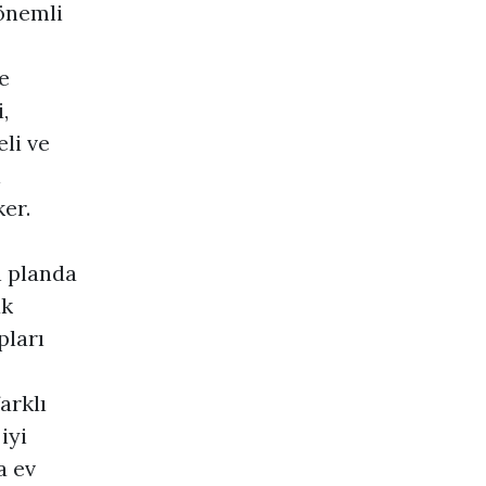
önemli
e
,
eli ve
i
ker.
n planda
ak
pları
arklı
iyi
a ev