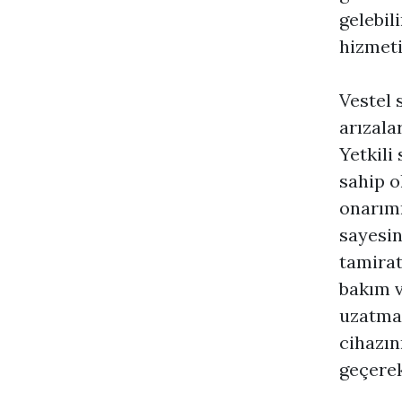
gelebil
hizmet
Vestel 
arızala
Yetkili
sahip o
onarımı
sayesi
tamirat
bakım v
uzatman
cihazın
geçerek