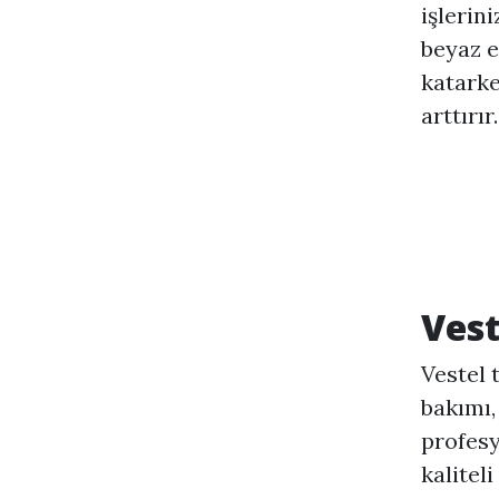
işlerini
beyaz e
katarke
arttırır.
Vest
Vestel 
bakımı,
profesy
kalitel