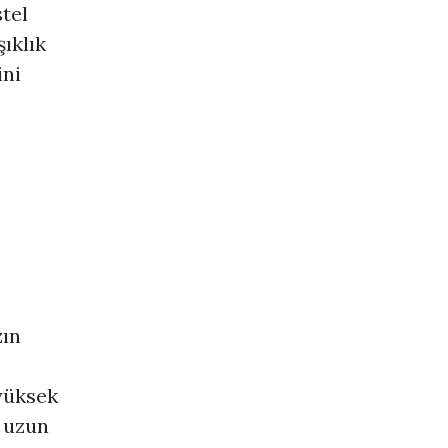
stel
ıklık
ini
zın
 yüksek
a uzun