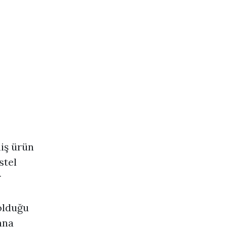
niş ürün
stel
r
olduğu
ana