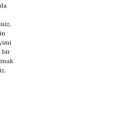
nda
niz.
in
yimi
 bir
almak
z.