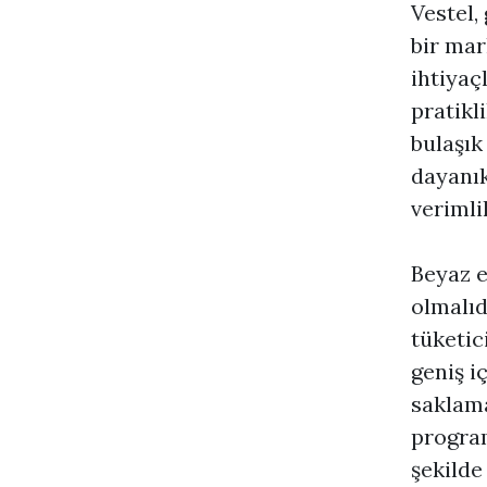
Vestel,
bir mar
ihtiyaç
pratikl
bulaşık
dayanık
verimlil
Beyaz e
olmalıd
tüketic
geniş i
saklama
program
şekilde