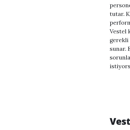
persone
tutar. 
perform
Vestel 
gerekli
sunar. 
sorunla
istiyor
Vest