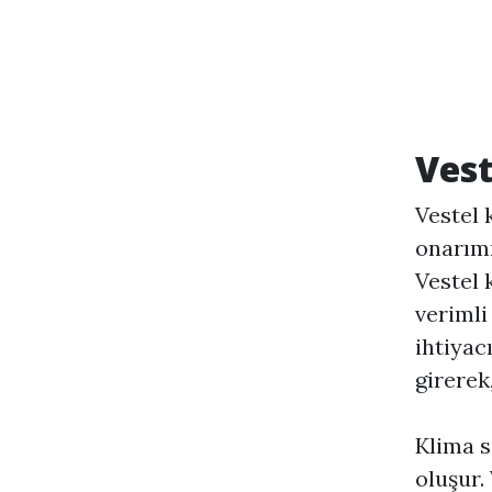
Vest
Vestel 
onarımı
Vestel 
veriml
ihtiyac
girerek
Klima s
oluşur.