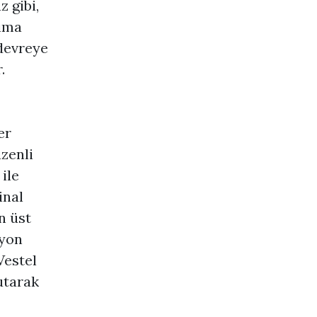
 gibi,
kıma
 devreye
.
er
zenli
ile
inal
n üst
zyon
Vestel
utarak