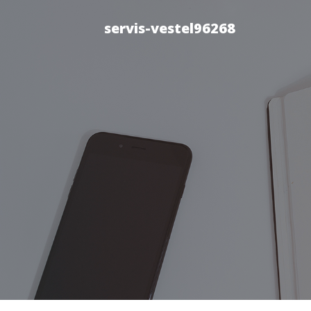
servis-vestel96268