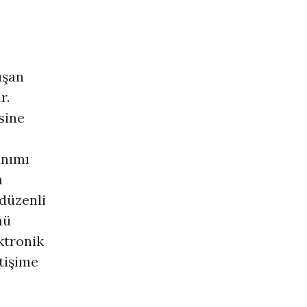
uşan
r.
sine
anımı
n
 düzenli
nü
ktronik
etişime